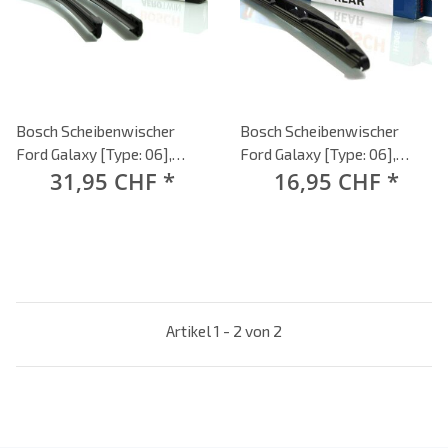
Bosch Scheibenwischer
Bosch Scheibenwischer
Ford Galaxy [Type: 06],
Ford Galaxy [Type: 06],
31,95 CHF
*
16,95 CHF
*
10/2008 bis 06/2014,
10/2008 bis 06/2014, Heck-
AeroTwin Flachbalken-
Scheibenwischer, hinten
Scheibenwischer, Set: vorne
Artikel 1 - 2 von 2