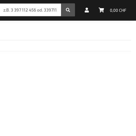
inale Motoröle
0,00 CHF