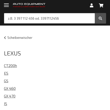
Scheibenwischer
LEXUS
CT200h
ES
GS
GX 460
GX 470
IS