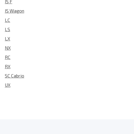
IS F
IS Wagon
LC
LS
LX
NX
RC
RX
SC Cabrio
UX