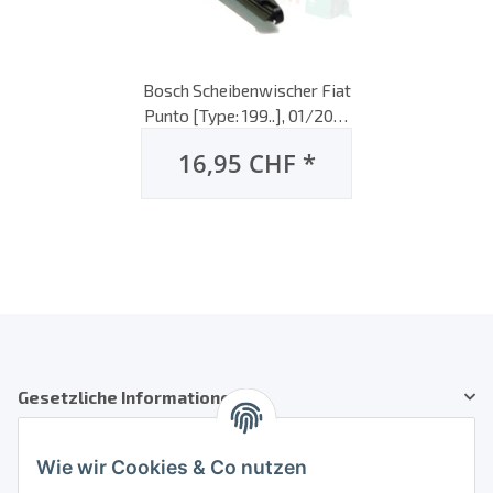
Bosch Scheibenwischer Fiat
Punto [Type: 199..], 01/2012
bis heute, Heck-
16,95 CHF
*
Scheibenwischer, hinten
Gesetzliche Informationen
Kundenservice
Wie wir Cookies & Co nutzen