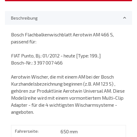
Beschreibung
Bosch Flachbalkenwischblatt Aerotwin AM 466 S,
passend für:
FIAT Punto, Bj.: 01/2012 - heute [Type: 199..]
Bosch-Nr.: 3 397 007 466
Aerotwin Wischer, die mit einem AM bei der Bosch
Kurzhandelsbezeichnung beginnen (z.B. AM 123 S) ,
gehören zur Produktlinie Aerotwin Universal AM. Diese
Modellreihe wird mit einem vormontiertem Multi-Clip
Adapter - für die 4 wichtigsten Wischarmsysteme -
angeboten.
Fahrerseite:
650 mm