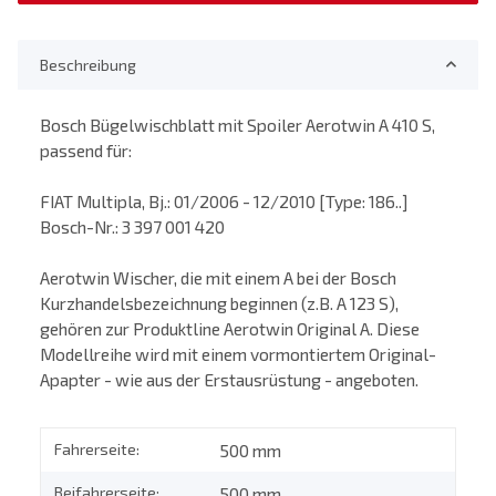
Beschreibung
Bosch Bügelwischblatt mit Spoiler Aerotwin A 410 S,
passend für:
FIAT Multipla, Bj.: 01/2006 - 12/2010 [Type: 186..]
Bosch-Nr.: 3 397 001 420
Aerotwin Wischer, die mit einem A bei der Bosch
Kurzhandelsbezeichnung beginnen (z.B. A 123 S),
gehören zur Produktline Aerotwin Original A. Diese
Modellreihe wird mit einem vormontiertem Original-
Apapter - wie aus der Erstausrüstung - angeboten.
Fahrerseite:
500 mm
Beifahrerseite:
500 mm