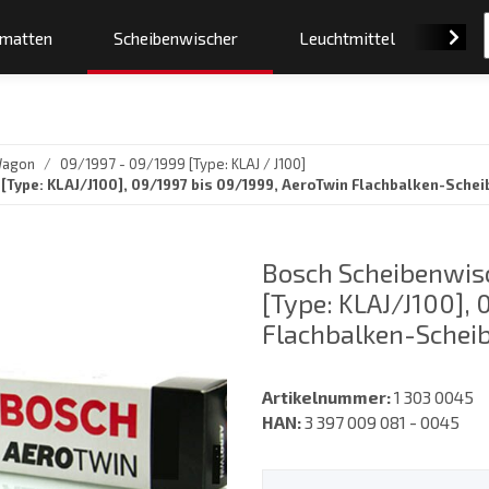
smatten
Scheibenwischer
Leuchtmittel
Orig
Wagon
09/1997 - 09/1999 [Type: KLAJ / J100]
ype: KLAJ/J100], 09/1997 bis 09/1999, AeroTwin Flachbalken-Scheib
Bosch Scheibenwis
[Type: KLAJ/J100],
Flachbalken-Scheib
Artikelnummer:
1 303 0045
HAN:
3 397 009 081 - 0045