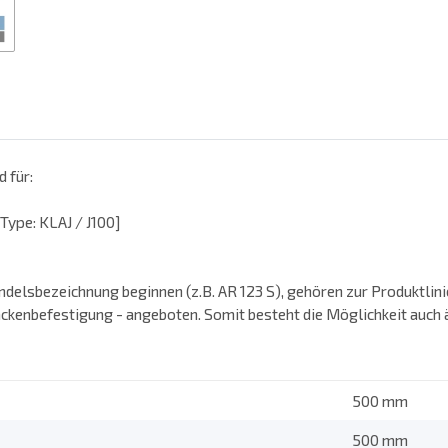
 für:
ype: KLAJ / J100]
ndelsbezeichnung beginnen (z.B. AR 123 S), gehören zur Produktlin
ckenbefestigung - angeboten. Somit besteht die Möglichkeit auch ä
500 mm
500 mm