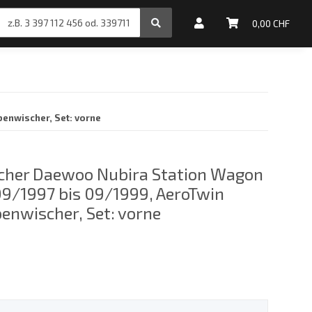
inale Motoröle
0,00 CHF
enwischer, Set: vorne
cher Daewoo Nubira Station Wagon
 09/1997 bis 09/1999, AeroTwin
enwischer, Set: vorne