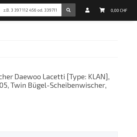
inale Motoröle
0,00 CHF
her Daewoo Lacetti [Type: KLAN],
05, Twin Bügel-Scheibenwischer,