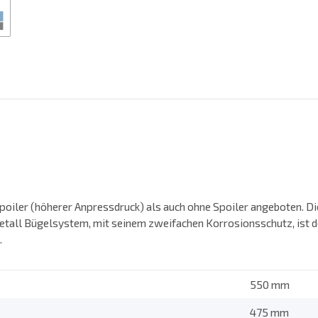
iler (höherer Anpressdruck) als auch ohne Spoiler angeboten. Die
etall Bügelsystem, mit seinem zweifachen Korrosionsschutz, ist d
.
550 mm
475 mm