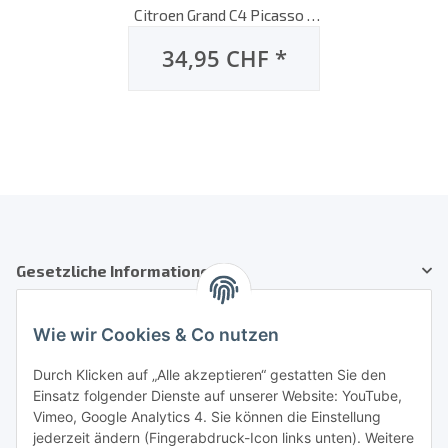
Citroen Grand C4 Picasso II
[Type: B78], 08/2016 bis
34,95 CHF
*
heute, AeroTwin
Flachbalken-
Scheibenwischer, Set: vorne
Gesetzliche Informationen
Kundenservice
Wie wir Cookies & Co nutzen
Telefon: +41 71 554 2740
Durch Klicken auf „Alle akzeptieren“ gestatten Sie den
Einsatz folgender Dienste auf unserer Website: YouTube,
Email: info@auto-equipment.ch
Vimeo, Google Analytics 4. Sie können die Einstellung
Sie benötigen Hilfe?
jederzeit ändern (Fingerabdruck-Icon links unten). Weitere