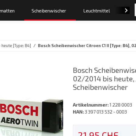
smatten
Scheibenwischer
Leuchtmittel
Orig
 heute [Type: B4]
Bosch Scheibenwischer Citroen C1 II [Type: B4],
Bosch Scheibenwisch
02/2014 bis heute,
Scheibenwischer
Artikelnummer:
1 228 0003
HAN:
3 397 013 532 - 0003
21,95 CHF