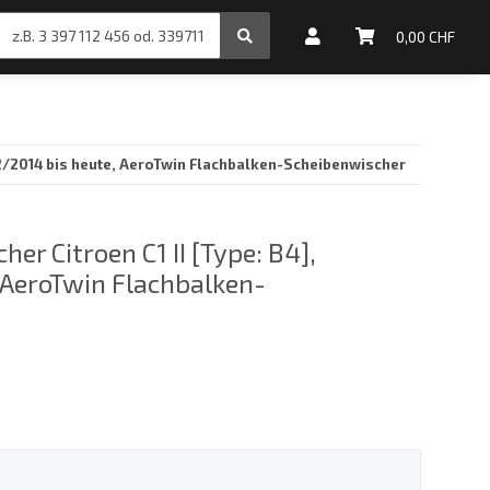
inale Motoröle
0,00 CHF
 02/2014 bis heute, AeroTwin Flachbalken-Scheibenwischer
er Citroen C1 II [Type: B4],
 AeroTwin Flachbalken-