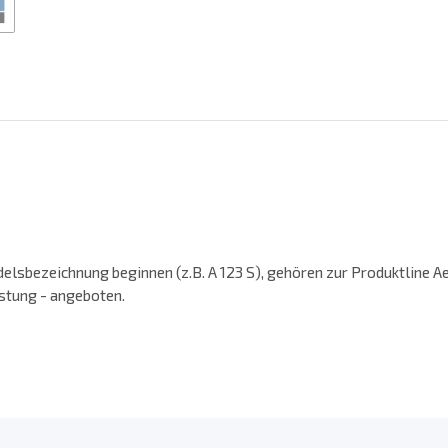
elsbezeichnung beginnen (z.B. A 123 S), gehören zur Produktline A
stung - angeboten.