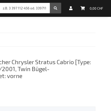
inale Motoröle
0,00 CHF
her Chrysler Stratus Cabrio [Type:
4/2001, Twin Bügel-
et: vorne