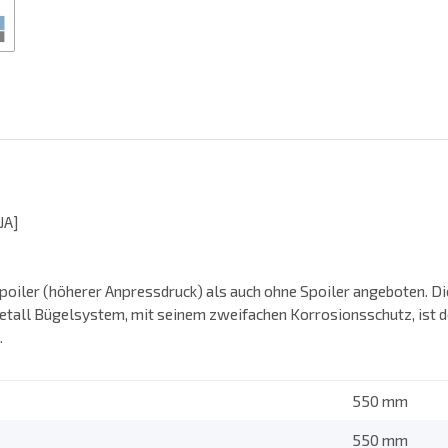
JA]
iler (höherer Anpressdruck) als auch ohne Spoiler angeboten. Die
etall Bügelsystem, mit seinem zweifachen Korrosionsschutz, ist d
.
550 mm
550 mm