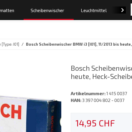
smatten
Scheibenwischer
Leuchtmittel
Orig
 [Type: I01]
Bosch Scheibenwischer BMW i3 [I01], 11/2013 bis heute
Bosch Scheibenwisc
heute, Heck-Scheib
Artikelnummer:
1 415 0037
HAN:
3 397 004 802 - 0037
14,95 CHF