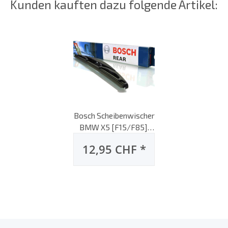
Kunden kauften dazu folgende Artikel:
Bosch Scheibenwischer
BMW X5 [F15/F85],
11/2013 bis 08/2018,
12,95 CHF
*
Heck-Scheibenwischer,
hinten