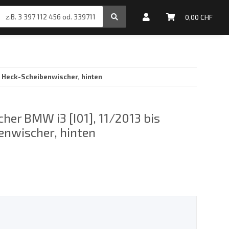
inale Motoröle
0,00 CHF
, Heck-Scheibenwischer, hinten
her BMW i3 [I01], 11/2013 bis
enwischer, hinten