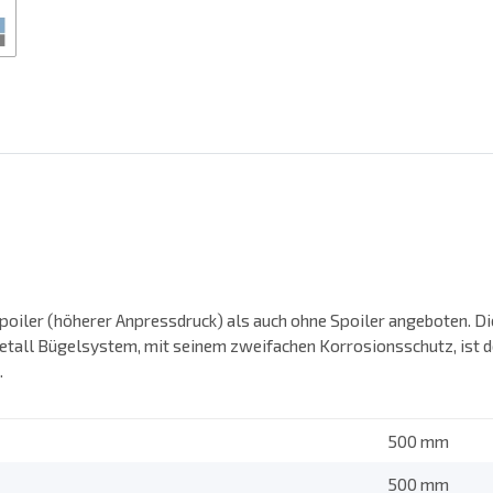
iler (höherer Anpressdruck) als auch ohne Spoiler angeboten. Die
etall Bügelsystem, mit seinem zweifachen Korrosionsschutz, ist d
.
500 mm
500 mm