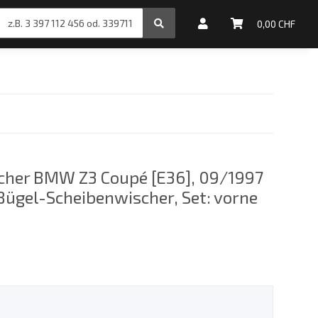
inale Motoröle
0,00 CHF
cher BMW Z3 Coupé [E36], 09/1997
Bügel-Scheibenwischer, Set: vorne