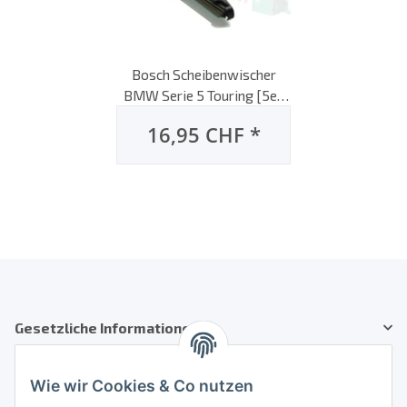
Bosch Scheibenwischer
BMW Serie 5 Touring [5er,
E61], 05/2004 bis 08/2010,
16,95 CHF
*
Heck-Scheibenwischer,
hinten
Gesetzliche Informationen
Kundenservice
Wie wir Cookies & Co nutzen