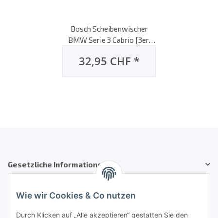
Bosch Scheibenwischer
BMW Serie 3 Cabrio [3er,
E36], 03/1993 bis 12/1999,
32,95 CHF
*
AeroTwin Flachbalken-
Scheibenwischer, Set: vorne
Gesetzliche Informationen
Kundenservice
Wie wir Cookies & Co nutzen
Telefon: +41 71 554 2740
Durch Klicken auf „Alle akzeptieren“ gestatten Sie den