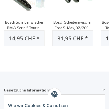
Bosch Scheibenwischer
Bosch Scheibenwischer
Bos
BMW Serie 5 Touring
Ford S-Max, 02/2009
To
[5er, E39], 12/1996 bis
bis 12/2014, AeroTwin
E15
14,95 CHF
*
31,95 CHF
*
1
05/2004, Heck-
Flachbalken-
Scheibenwischer, hinten
Scheibenwischer, Set:
Sche
vorne
Gesetzliche Informationen
Kundenservice
Wie wir Cookies & Co nutzen