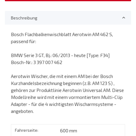
Beschreibung
Bosch Flachbalkenwischblatt Aerotwin AM 462 S,
passend für:
BMW Serie 3 GT, Bj.: 06/2013 - heute [Type: F34]
Bosch-Nr.: 3 397 007 462
Aerotwin Wischer, die mit einem AM bei der Bosch
Kurzhandelsbezeichnung beginnen (z.B. AM 123 S) ,
gehören zur Produktlinie Aerotwin Universal AM. Diese
Modellreihe wird mit einem vormontiertem Multi-Clip
Adapter - für die 4 wichtigsten Wischarmsysteme -
angeboten.
Fahrerseite:
600 mm