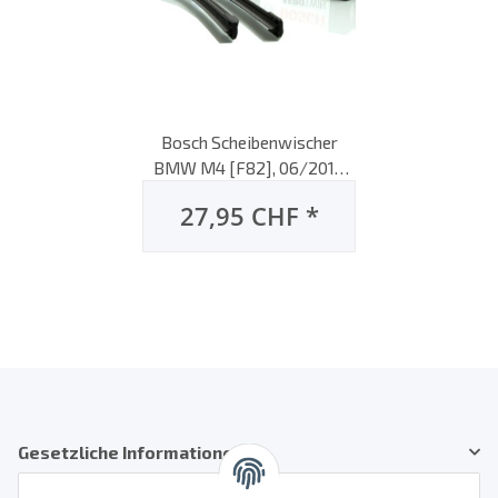
Bosch Scheibenwischer
BMW M4 [F82], 06/2014
bis 10/2020, AeroTwin
27,95 CHF
*
Flachbalken-
Scheibenwischer, Set: vorne
Gesetzliche Informationen