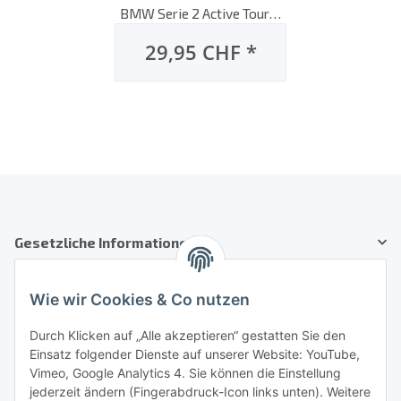
BMW Serie 2 Active Tourer
[2er, F45], 09/2014 bis
29,95 CHF
*
heute, AeroTwin
Flachbalken-
Scheibenwischer, Set: vorne
Gesetzliche Informationen
Kundenservice
Wie wir Cookies & Co nutzen
Telefon: +41 71 554 2740
Durch Klicken auf „Alle akzeptieren“ gestatten Sie den
Einsatz folgender Dienste auf unserer Website: YouTube,
Email: info@auto-equipment.ch
Vimeo, Google Analytics 4. Sie können die Einstellung
Sie benötigen Hilfe?
jederzeit ändern (Fingerabdruck-Icon links unten). Weitere