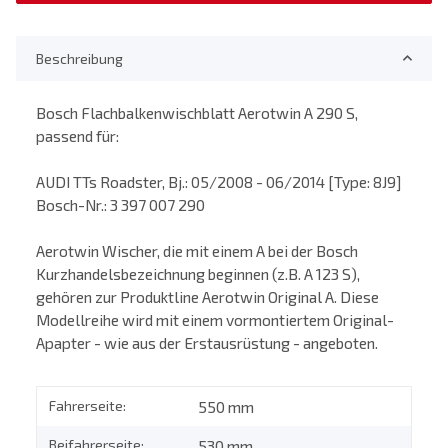
Beschreibung
Bosch Flachbalkenwischblatt Aerotwin A 290 S,
passend für:
AUDI TTs Roadster, Bj.: 05/2008 - 06/2014 [Type: 8J9]
Bosch-Nr.: 3 397 007 290
Aerotwin Wischer, die mit einem A bei der Bosch
Kurzhandelsbezeichnung beginnen (z.B. A 123 S),
gehören zur Produktline Aerotwin Original A. Diese
Modellreihe wird mit einem vormontiertem Original-
Apapter - wie aus der Erstausrüstung - angeboten.
Fahrerseite:
550 mm
Beifahrerseite:
530 mm