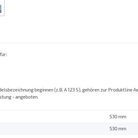
für:
elsbezeichnung beginnen (z.B. A 123 S), gehören zur Produktline A
stung - angeboten.
530 mm
530 mm