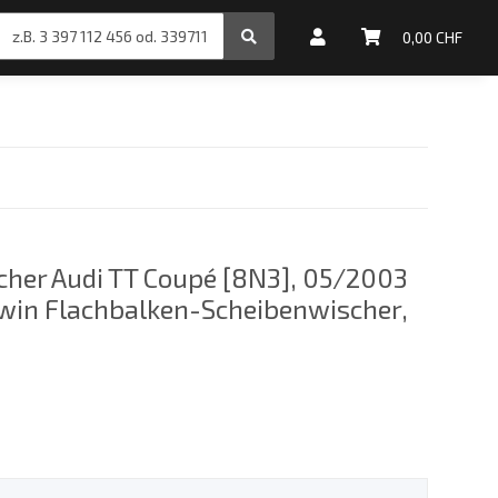
inale Motoröle
0,00 CHF
her Audi TT Coupé [8N3], 05/2003
win Flachbalken-Scheibenwischer,