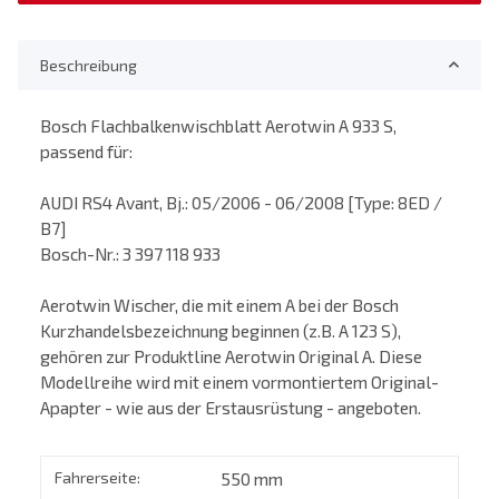
Beschreibung
Bosch Flachbalkenwischblatt Aerotwin A 933 S,
passend für:
AUDI RS4 Avant, Bj.: 05/2006 - 06/2008 [Type: 8ED /
B7]
Bosch-Nr.: 3 397 118 933
Aerotwin Wischer, die mit einem A bei der Bosch
Kurzhandelsbezeichnung beginnen (z.B. A 123 S),
gehören zur Produktline Aerotwin Original A. Diese
Modellreihe wird mit einem vormontiertem Original-
Apapter - wie aus der Erstausrüstung - angeboten.
Fahrerseite:
550 mm