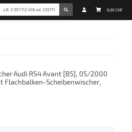
inale Motoröle
0,00 CHF
her Audi RS4 Avant [B5], 05/2000
it Flachbalken-Scheibenwischer,