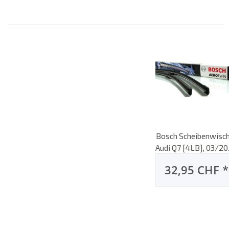
Bosch Scheibenwisc
Audi Q7 [4LB], 03/2
bis 08/2015, AeroTw
32,95 CHF
*
Flachbalken-
Scheibenwischer, Se
vorne