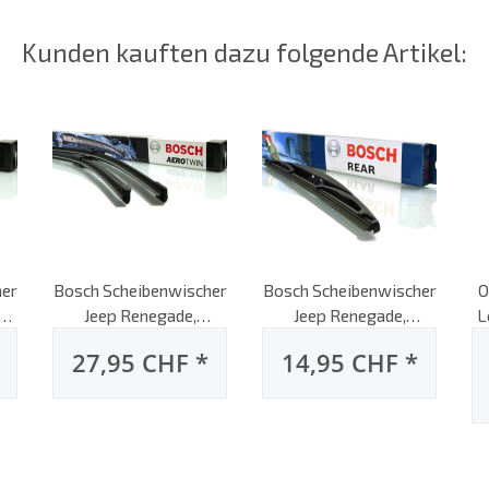
Kunden kauften dazu folgende Artikel:
her
Bosch Scheibenwischer
Bosch Scheibenwischer
O
006
Jeep Renegade,
Jeep Renegade,
L
in
07/2014 bis heute,
07/2014 bis heute,
5l
27,95 CHF
*
14,95 CHF
*
AeroTwin Flachbalken-
Heck-Scheibenwischer,
t:
Scheibenwischer, Set:
hinten
vorne