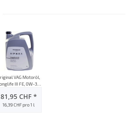
riginal VAG Motoröl,
onglife III FE, 0W-30,
 Motoröl, VW 504 00,
81,95 CHF
*
VW 507 00
16,39 CHF pro 1 l