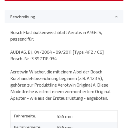
Beschreibung
Bosch Flachbalkenwischblatt Aerotwin A 934 S,
passend für:
AUDI A6, Bj.: 04/2004 - 09/2011 [Type: 4F2 / C6]
Bosch-Nr.: 3 397 118 934
Aerotwin Wischer, die mit einem A bei der Bosch
Kurzhandelsbezeichnung beginnen (z.B. A 123 S),
gehören zur Produktline Aerotwin Original A. Diese
Modellreihe wird mit einem vormontiertem Original-
Apapter - wie aus der Erstausrüstung - angeboten.
Fahrerseite:
555 mm
Beifahrerseite:
555 mm