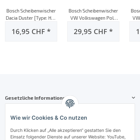
Bosch Scheibenwischer
Bosch Scheibenwischer
Bos
Dacia Duster [Type: HS],
VW Volkswagen Polo
VW
10/2009 bis 05/2012,
[Type: 6R1,6C1],
16,95 CHF
*
29,95 CHF
*
1
Heck-Scheibenwischer,
06/2009 bis heute,
06
hinten
AeroTwin Flachbalken-
Hec
Scheibenwischer, Set:
vorne
Gesetzliche Informationen
Kundenservice
Wie wir Cookies & Co nutzen
Telefon: +41 71 554 2740
Durch Klicken auf „Alle akzeptieren“ gestatten Sie den
Einsatz folgender Dienste auf unserer Website: YouTube,
Email: info@auto-equipment.ch